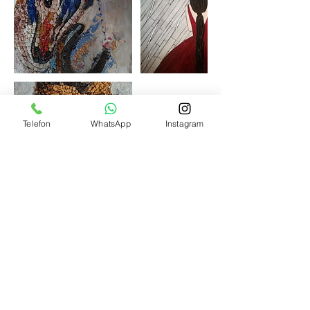
Telefon
WhatsApp
Instagram
İptal Koşulları
Randevunuzu iptal etmek veya değiştirmek için
lütfen 12 saat öncesinde sitemiz üzerinden
değişiklik yapınız.