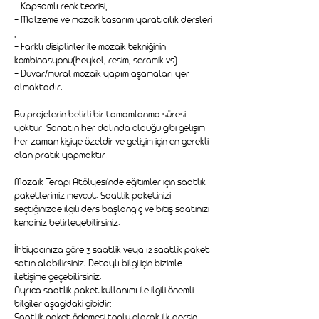
- Kapsamlı renk teorisi,
- Malzeme ve mozaik tasarım yaratıcılık dersleri
,
- Farklı disiplinler ile mozaik tekniğinin
kombinasyonu(heykel, resim, seramik vs)
- Duvar/mural mozaik yapım aşamaları yer
almaktadır.
Bu projelerin belirli bir tamamlanma süresi
yoktur. Sanatın her dalında olduğu gibi gelişim
her zaman kişiye özeldir ve gelişim için en gerekli
olan pratik yapmaktır.
Mozaik Terapi Atölyesi'nde eğitimler için saatlik
paketlerimiz mevcut. Saatlik paketinizi
seçtiğinizde ilgili ders başlangıç ve bitiş saatinizi
kendiniz belirleyebilirsiniz.
İhtiyacınıza göre 3 saatlik veya 12 saatlik paket
satın alabilirsiniz. Detaylı bilgi için bizimle
iletişime geçebilirsiniz.
Ayrıca saatlik paket kullanımı ile ilgili önemli
bilgiler aşagidaki gibidir:
Saatlik paket ödemesi toplu olarak ilk dersin