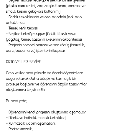
- Seçilen malzemeye göre şekillendirme işlemleri
(plaka cam kesimi, zag zag kullanımı, mermer ve
smalti kesimi, çekiç-örs kullanımı)
- Farklı tekniklerinin ve aralarındaki farkların
anlatılması
- Temel renk teorisi
- Seçilen tekniğe uygun (Antik, Klasik veya
Çağdaş) temel tasarım ilkelerinin aktarılması
- Projenin tamamlanması ve son rötüş (temizlik,
derz, boyama vs) işlemlerini kapsar
ORTA VE İLERİ SEVİYE
Orta ve ileri seviyelerde ise önceki öğrenimlere
uygun olarak daha büyük ve karmaşık bir
projeye başlanır ve öğrencinin özgün tasarımlar
oluşturması teşvik edilir
Bu seviyede;
- Öğrencinin kendi projesini oluşturma aşamaları
- Direkt ve indirekt mozaik teknikleri,
- 3D mozaik yapım aşamaları,
- Portre mozaik,