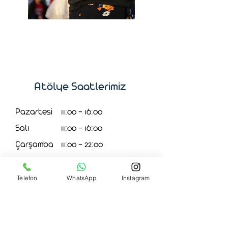
Atölye Saatlerimiz
Pazartesi
11:00 - 16:00
Salı
11:00 - 16:00
Çarşamba
11:00 - 22:00
Perşembe
11:00 - 16:00
Telefon
WhatsApp
Instagram
11:00 - 16:00
Cuma
11:00 - 19:00
Cumartesi